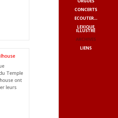
ORGUES
CONCERTS
ECOUTER…
LEXIQUE
ILLUSTRÉ
ARCHIVES
LIENS
lhouse
ue
 du Temple
lhouse ont
cer leurs