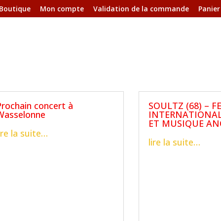
Boutique
Mon compte
Validation de la commande
Panier
Prochain concert à
SOULTZ (68) – F
Wasselonne
INTERNATIONA
ET MUSIQUE AN
ire la suite…
lire la suite…