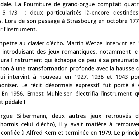
édale. La Fourniture de grand-orgue comptait quatr
5 1/3 : deux particularités là-encore destinées
s. Lors de son passage à Strasbourg en octobre 17
r l'instrument.
ette au clavier d’écho. Martin Wetzel intervint en 
 introduisant des jeux romantiques, notamment le S
aura l’instrument qui échappa de peu à sa pneumatis
is non à une transformation profonde avec la hausse 
ui intervint à nouveau en 1927, 1938 et 1943 pou
oniser. Le récit désormais expressif fut porté à 
En 1956, Ernest Muhleisen électrifia l’instrument qu
t pédale !
orgue Silbermann, deux autres jeux retrouvés d
ormis celui d'écho), il y avait matière à retrouver
t confiée à Alfred Kern et terminée en 1979. Le princi