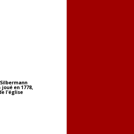
 Silbermann
 joué en 1778,
e l'église