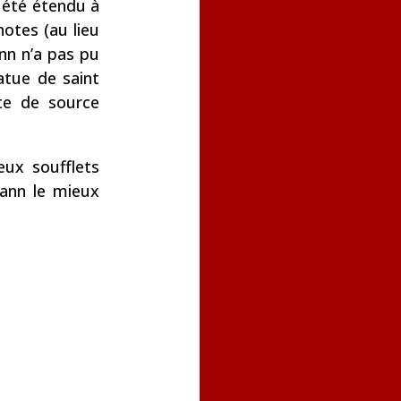
a été étendu à
otes (au lieu
ann n’a pas pu
tatue de saint
te de source
ux soufflets
rmann le mieux