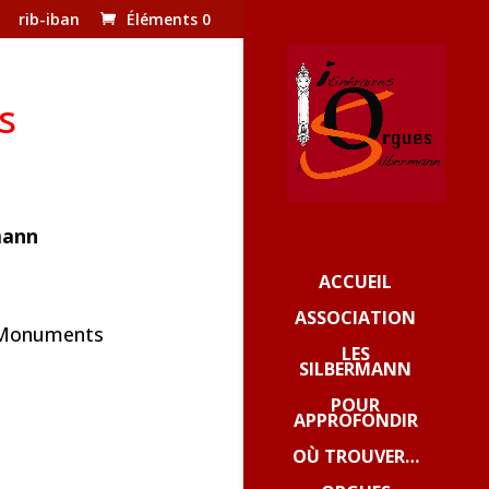
rib-iban
Éléments 0
s
mann
ACCUEIL
ASSOCIATION
s Monuments
LES
SILBERMANN
POUR
APPROFONDIR
OÙ TROUVER…