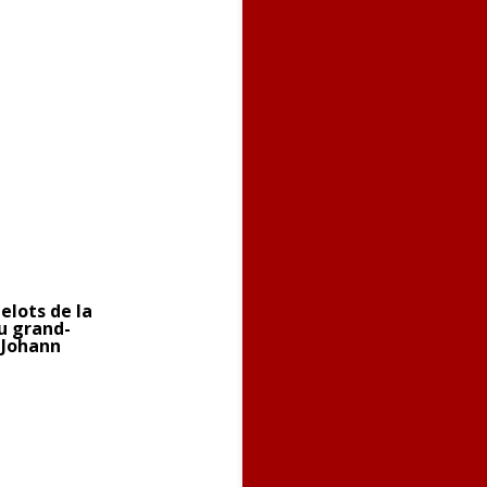
elots de la
u grand-
 Johann