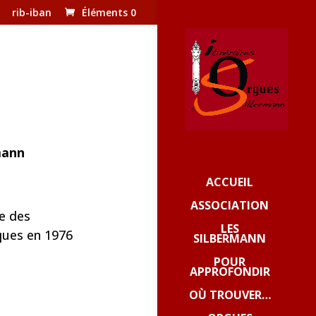
rib-iban
Éléments 0
mann
ACCUEIL
ASSOCIATION
re des
LES
ues en 1976
SILBERMANN
POUR
APPROFONDIR
OÙ TROUVER…