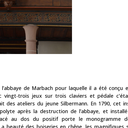
 l’abbaye de Marbach pour laquelle il a été conçu et
vingt-trois jeux sur trois claviers et pédale c'éta
it des ateliers du jeune Silbermann. En 1790, cet i
lyte après la destruction de l’abbaye, et installé 
placé au dos du positif porte le monogramme d
. La beauté des boiseries en chêne, les magnifiques 