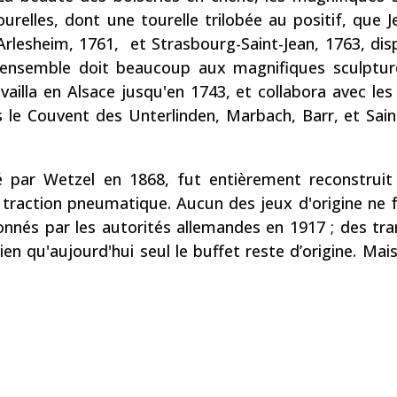
ourelles, dont une tourelle trilobée au positif, que 
 (Arlesheim, 1761, et Strasbourg-Saint-Jean, 1763, di
 L'ensemble doit beaucoup aux magnifiques sculptu
availla en Alsace jusqu'en 1743, et collabora avec le
ons le Couvent des Unterlinden, Marbach, Barr, et Sa
ré par Wetzel en 1868, fut entièrement reconstrui
traction pneumatique. Aucun des jeux d'origine ne f
onnés par les autorités allemandes en 1917 ; des tr
n qu'aujourd'hui seul le buffet reste d’origine. Mais c