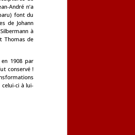
Jean-André n'a
sparu) font du
res de Johann
s Silbermann à
int Thomas de
t en 1908 par
ut conservé !
ansformations
elui-ci à lui-