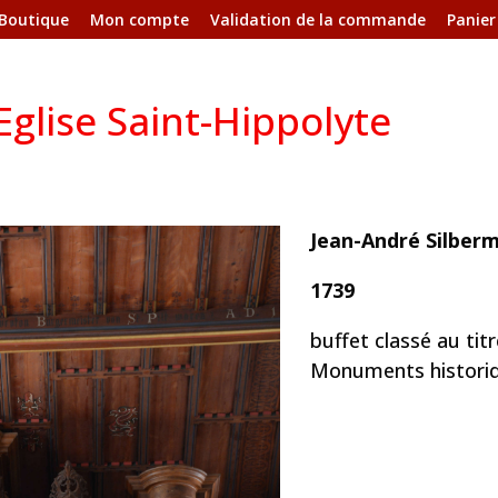
Boutique
Mon compte
Validation de la commande
Panier
glise Saint-Hippolyte
Jean-André Silber
1739
buffet classé au tit
Monuments historiq