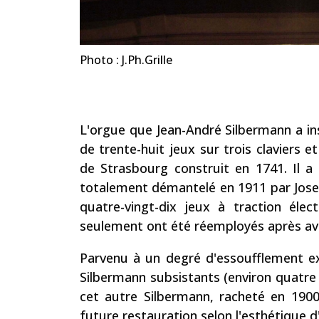
Photo : J.Ph.Grille
L'orgue que Jean-André Silbermann a inst
de trente-huit jeux sur trois claviers 
de Strasbourg construit en 1741. Il a
totalement démantelé en 1911 par Jos
quatre-vingt-dix jeux à traction éle
seulement ont été réemployés après avo
Parvenu à un degré d'essoufflement e
Silbermann subsistants (environ quatre 
cet autre Silbermann, racheté en 1900
future restauration selon l'esthétique d'