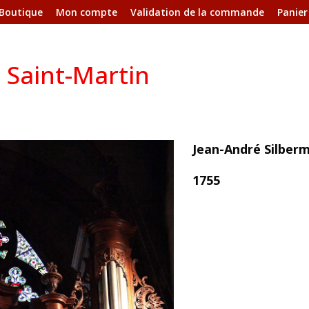
Boutique
Mon compte
Validation de la commande
Panier
 Saint-Martin
Jean-André Silber
1755