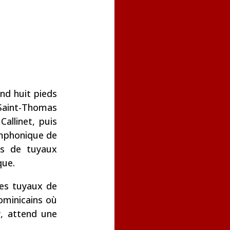
and huit pieds
 Saint-Thomas
allinet, puis
ymphonique de
es de tuyaux
que.
les tuyaux de
ominicains où
r, attend une