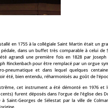
allé en 1755 à la collégiale Saint Martin était un gr
et pédale, dans un buffet très comparable à celui de
 été agrandi une première fois en 1828 par Joseph C
eph Rinckenbach pour être remplacé par un orgue s
ctro-pneumatique et dans lequel quelques centain
ir été, bien entendu, réharmonisés au goût de l'épo
xtrême, cet instrument a été démonté en 1976 et 
cents) furent déposés dans l'orgue de l'église des D
 à Saint-Georges de Sélestat par la ville de Colma
origine.