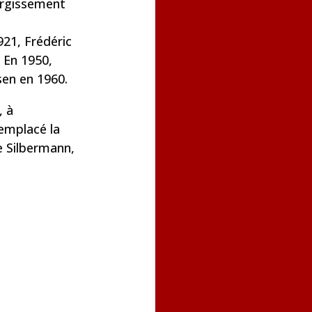
largissement
921, Frédéric
 En 1950,
sen en 1960.
, à
remplacé la
de Silbermann,