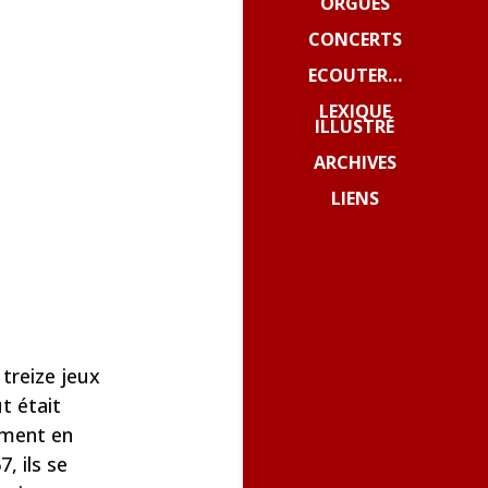
ORGUES
CONCERTS
ECOUTER…
LEXIQUE
ILLUSTRÉ
ARCHIVES
LIENS
 treize jeux
t était
ument en
, ils se